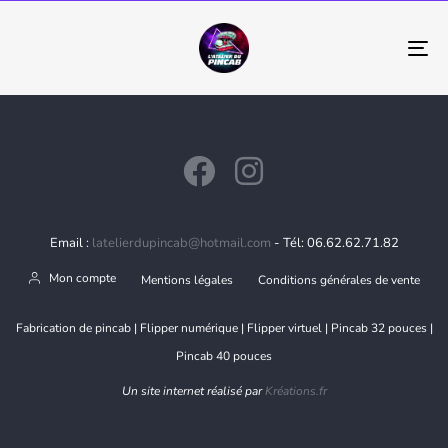
To
na
Email :
latelierdupincab@hotmail.com
- Tél: 06.62.62.71.82
Mon compte
Mentions légales
Conditions générales de vente
Fabrication de pincab | Flipper numérique | Flipper virtuel | Pincab 32 pouces |
Pincab 40 pouces
Un site internet réalisé par
Kréations.fr