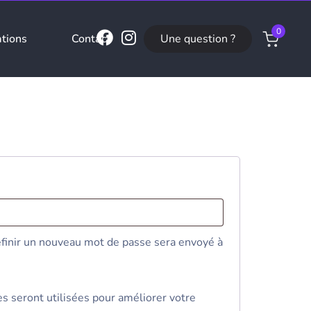
0
U
n
e
q
u
e
s
t
i
o
n
?
ations
Contact
finir un nouveau mot de passe sera envoyé à
 seront utilisées pour améliorer votre