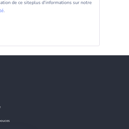
isation de ce siteplus d'informations sur notre
té
.
e
 pouces