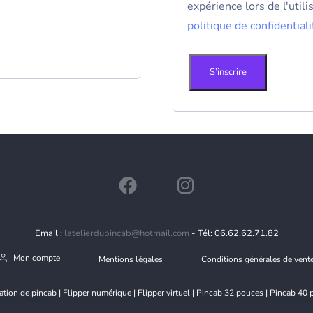
expérience lors de l'util
politique de confidentiali
S’inscrire
Email :
latelierdupincab@hotmail.com
- Tél: 06.62.62.71.82
Mon compte
Mentions légales
Conditions générales de vent
ation de pincab | Flipper numérique | Flipper virtuel | Pincab 32 pouces | Pincab 40