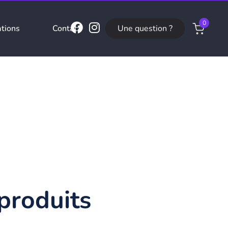
0
Une question ?
ations
Contact
produits