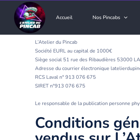
Accueil
Nos Pincabs
L’Atelier du Pincab
Société EURL au capital de 1000€
Siège social 51 rue des Ribaudières 53000 L
Adresse du courrier électronique latelierdup
RCS Laval n° 913 076 675
SIRET n°913 076 675
Le responsable de la publication personne ph
Conditions gén
vendus sur L’At