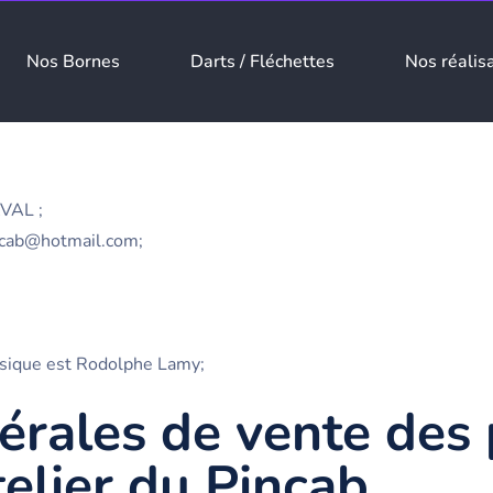
Nos Bornes
Darts / Fléchettes
Nos réalis
AVAL ;
incab@hotmail.com;
ysique est Rodolphe Lamy;
érales de vente des 
elier du Pincab